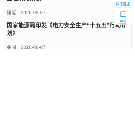
微信客服
储能
2026-08-07
留言
国家能源局印发《电力安全生产“十五五”行动计
划》
要闻
2026-08-07
山东52座配储场站完成改造具备联合调用能力
储能
2026-08-07
美国限制钨废料与锂电池回收 “黑粉” 出口
新能源
2026-08-07
摧枯拉朽，光伏供给端出清进入冲刺阶段