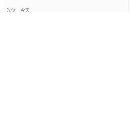
光伏
今天
新型电力系统十五五规划发布 全面推进建设
电力
1天前
两部门发布《新型电力系统建设“十五五”规划》
要闻
1天前
2025年度深圳碳排放配额第一场有偿竞价
能碳管理
1天前
《上海市2026年度碳排放配额分配方案》