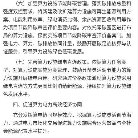
（六）加强算力设施节能降碳管理。落实碳排放总量和
强度双控要求，将新建及改扩建算力设施可再生能源利用方
案、电能利用效率、绿电消费比例、余热资源回收利用等作
为项目节能降碳审查评价重要内容。对依托零碳园区进行布
局的算力设施，探索实施项目节能降碳审查评价备案制。加
强电力、算力、碳排放协同计量，鼓励开展碳足迹核算与认
证服务，引导算力设施绿色低碳发展。
（七）完善算力设施绿电直连政策。依据算力任务类
型，对算力设施实施分类管理，鼓励具备灵活调节能力的算
力设施开展绿电直连。研究通过价格政策激励算力设施采用
绿电直连等方式更高比例消纳新能源，持续提升算力设施绿
色发展水平。
四、促进算力电力高效经济协同
充分发挥算电协同规模效应，挖掘算力设施灵活调节潜
力，通过电力市场化交易促进算力设施综合运营效益与全社
会能源配置水平提升。