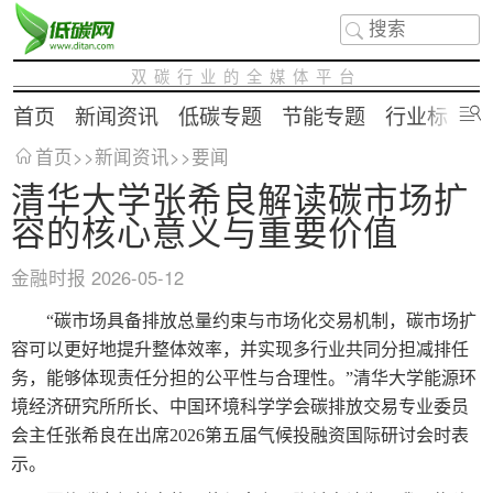
双碳行业的全媒体平台
首页
新闻资讯
低碳专题
节能专题
行业标准
首页
>>
新闻资讯
>>
要闻
清华大学张希良解读碳市场扩
容的核心意义与重要价值
金融时报
2026-05-12
“碳市场具备排放总量约束与市场化交易机制，碳市场扩
容可以更好地提升整体效率，并实现多行业共同分担减排任
务，能够体现责任分担的公平性与合理性。”清华大学能源环
境经济研究所所长、中国环境科学学会碳排放交易专业委员
会主任张希良在出席2026第五届气候投融资国际研讨会时表
示。