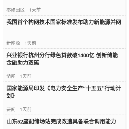
零碳园区
1天前
我国首个构网技术国家标准发布助力新能源并网
新能源
1天前
兴业银行杭州分行绿色贷款破1400亿 创新储能
金融助力双碳
储能
1天前
国家能源局印发《电力安全生产“十五五”行动计
划》
要闻
1天前
山东52座配储场站完成改造具备联合调用能力