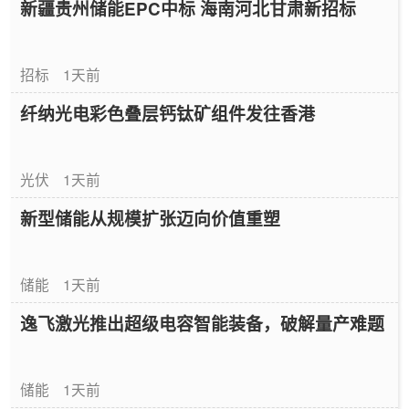
新疆贵州储能EPC中标 海南河北甘肃新招标
招标
1天前
纤纳光电彩色叠层钙钛矿组件发往香港
光伏
1天前
新型储能从规模扩张迈向价值重塑
储能
1天前
逸飞激光推出超级电容智能装备，破解量产难题
储能
1天前