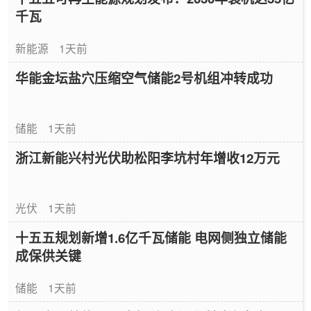
千瓦
新能源
1天前
华能金坛盐穴压缩空气储能2号机组冲转成功
储能
1天前
浙江新能兴村光伏助松阳李坑村年增收12万元
光伏
1天前
十五五规划新增1.6亿千瓦储能 电网侧独立储能
成保供关键
储能
1天前