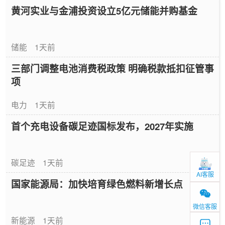
黄河实业与金浦投资设立5亿元储能并购基金
储能
1天前
三部门调整电池消费税政策 明确税款抵扣征管事
项
电力
1天前
首个充电设备碳足迹国标发布，2027年实施
碳足迹
1天前
AI客服
国家能源局：加快培育绿色燃料新增长点
微信客服
新能源
1天前