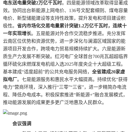
电东送电量突破2万亿千瓦时
。四是能源领域改革取得显著成
效。协同出台新能源上网电价、136号文配套细则、煤电容量
电价、新型储能建设等支持性政策，提升发电和项目建设积
极性。
省内市场化交易电量累计突破1.2万亿千瓦时，连续十
一年实现增长
。五是能源对外合作交流稳步推进。充分发挥
云南区位优势和资源优势，进一步深化与澜湄区域国家的能
源项目开发合作，跨境电力贸易规模持续扩大。六是能源新
质生产力发展不断突破。红河电厂全球首台700兆瓦超超临界
循环硫化床燃煤发电机组入选2025年度央企十大超级工程。
基本建成“适度超前”的公共充电服务网络，
全省建成20家虚
拟电厂
。七是能源服务和惠民水平大幅提高。持续优化“获得
电力”营商环境，深入推行“三零”“三省”，进一步精简办电流
程、降低办电成本。积极探索推进“新能源+”融合发展模式，
推动能源发展的成果更多更广泛地惠及人民群众。
会议强调