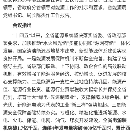
领导，省政府分管领导对能源工作的批示和要求，省能源局
党组书记、局长陈杰作工作报告。
会议指出
“十四五”以来，全省能源系统坚决落实省委、省政府部
署要求，加快推动“水火风光储”多能协同和“源网荷储”一体化
发展，国家清洁能源基地基本建成，新型能源体系建设实现
良好开局。一是能源发展保障机制不断健全完善。构建了省
领导主抓、省级部门联动、上下协同、政企合作的高效联动
机制，有效增强了能源服务经济、拉动增长、促进发展的核
心支撑能力。二是能源第一支柱产业地位持续巩固。能源产
值、能源行业投资、能源行业贡献税收大幅增长并保持全省
前列，培育壮大“绿电+先进制造业”，支撑保障以绿色铝、硅
光伏、新能源电池为代表的工业“新三样”强势崛起。三是能
源安全保障基础持续夯实。专班化、精准化推进新能源、水
电、火电、储能、电网、油气、煤炭开发建设，
全省电源装
机突破1.7亿千瓦，连续4年发电量突破4000亿千瓦时，累计西