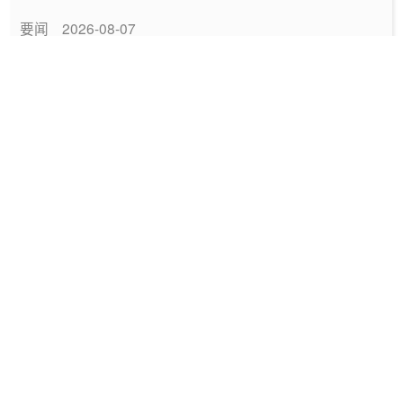
要闻
2026-08-07
山东52座配储场站完成改造具备联合调用能力
储能
2026-08-07
美国限制钨废料与锂电池回收 “黑粉” 出口
新能源
2026-08-07
摧枯拉朽，光伏供给端出清进入冲刺阶段
光伏
2026-08-07
习近平总书记提到的“第五能源”，指的是什么？