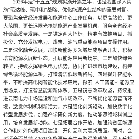
2026年是“十五五”规划实施开篇之年，也是我国深入实
施“碳达峰、碳中和”战略、优化能源产业结构的重要时期。
要聚焦全省经济发展和能源中心工作任务，以更高站位、更
大范围、更长远眼光抢抓能源产业发展机遇，服务全省经济
社会高质量发展。一是锚定两大指标，精准有效推项目、抓
投资，充分发挥电力、煤炭、油气重点能源项目支撑作用。
二是深化融合发展，加快新能源多领域集成融合开发，积极
培育能源发展新业态，拓展能源应用新场景。三是加快绿色
转型，持续发挥绿色电力优势，协同推进碳市场建设，构建
绿色循环能源体系，打造清洁低碳新格局。四是提升智能水
平，不断提高电网智能化技术应用，探索“人工智能+”能源应
用场景，打造智慧能源新体系。五是锐意改革攻坚，持续推
进云南电力市场建设和油气市场改革，不断优化能源营商环
境，激发体制机制新活力。六是强化创新驱动，加快数字化
转型发展步伐，加强产学研创新力度，推动能源领域科创应
用，培育发展新动能。七是拓展合作开放，加强跨省区能源
合作和对外能源项目建设，开创互利共赢新局面。同时，会
议还全面总结了2025年能源安全生产取得的成效，深入分析