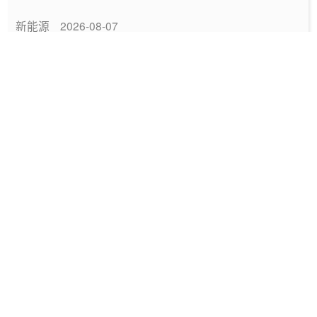
新能源
2026-08-07
中国绿色燃料发展报告（2026）
专题报告
2026-08-06
国家能源局发布《中国绿色燃料发展报告
（2026）》
要闻
2026-08-06
深圳发布2025碳配额有偿竞价结果
能碳管理
2026-08-06
工信部发布政策规范动力电池回收市场秩序