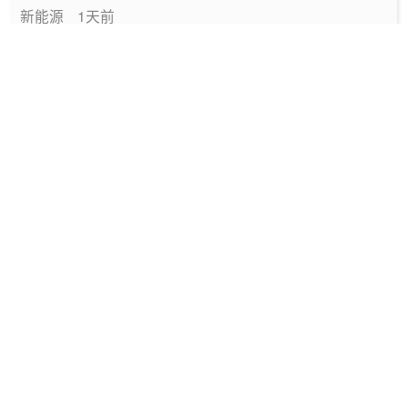
新能源
1天前
中国绿色燃料发展报告（2026）
专题报告
2026-08-06
国家能源局发布《中国绿色燃料发展报告
（2026）》
要闻
2026-08-06
深圳发布2025碳配额有偿竞价结果
能碳管理
2026-08-06
工信部发布政策规范动力电池回收市场秩序