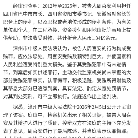
经审理查明：2012年至2025年，被告人周喜安利用担任
四川省巴中市市长、四川省资阳市委书记、安徽省副省长等
职务上的便利，以及职权或者地位形成的便利条件，为有关
单位和个人，在工程承揽、资金拨付和用地审批等事项上提
供帮助，非法收受财物，共计折合人民币1.34亿余元。
漳州市中级人民法院认为，被告人周喜安的行为构成受
贿罪，应依法惩处。周喜安受贿数额特别巨大，并使国家和
人民利益遭受特别重大损失。鉴于其受贿犯罪中有未遂情
节，到案后如实供述罪行，主动交代监察机关尚未掌握的大
部分受贿犯罪事实，认罪悔罪，积极退赃，受贿所得财物及
其孳息大部分已追缴到案，具有法定、酌定从宽处罚情节，
对其判处死刑，可不立即执行。法庭遂作出上述判决。
据悉，漳州市中级人民法院于2026年2月5日公开开庭审
理了该案。庭审中，检察机关出示了相关证据，被告人周喜
安及其辩护人进行了质证，控辩双方在法庭的主持下充分发
表了意见，周喜安进行了最后陈述，并当庭表示认罪悔罪。