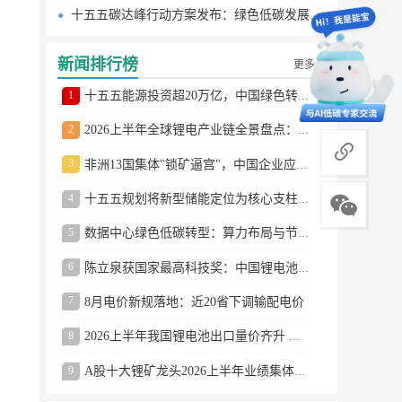
十五五碳达峰行动方案发布：绿色低碳发展路线图
新闻排行榜
更多
1
十五五能源投资超20万亿，中国绿色转型提速
2
2026上半年全球锂电产业链全景盘点：储能爆发、整车出口高增、材料供需分化
商务合作
3
非洲13国集体"锁矿逼宫"，中国企业应对方案曝光
4
十五五规划将新型储能定位为核心支柱产业
5
数据中心绿色低碳转型：算力布局与节能技术突破
6
陈立泉获国家最高科技奖：中国锂电池奠基人
7
8月电价新规落地：近20省下调输配电价
8
2026上半年我国锂电池出口量价齐升 德国成最大市场
9
A股十大锂矿龙头2026上半年业绩集体大涨