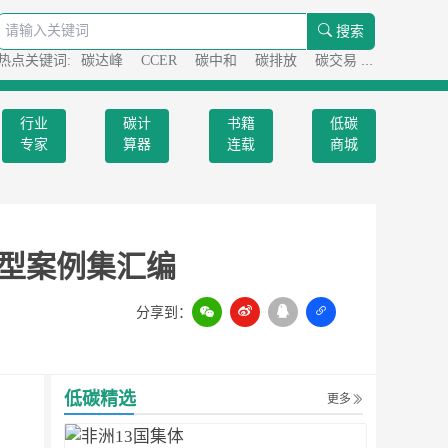
搜索
热点关键词:
碳达峰
CCER
碳中和
碳排放
碳交易
碳足迹
行业
碳计
书籍
低碳
专家
算器
连载
商城
典型案例集汇编
分享到：
扫一扫
低碳精选
更多