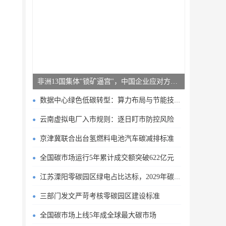
非洲13国集体"锁矿逼宫"，中国企业应对方案曝光
数据中心绿色低碳转型：算力布局与节能技术突破
云南虚拟电厂入市规则：逐日盯市防控风险
京津冀联合出台氢燃料电池汽车碳减排标准
全国碳市场运行5年累计成交额突破622亿元
江苏溧阳零碳园区绿电占比达标，2029年碳排目标明确
三部门发文严苛考核零碳园区建设标准
全国碳市场上线5年成全球最大碳市场