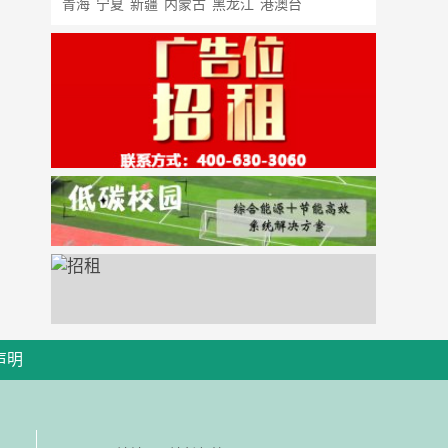
青海
宁夏
新疆
内蒙古
黑龙江
港澳台
声明