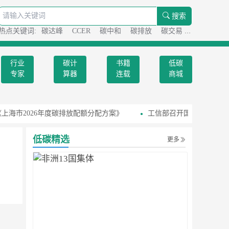
搜索
热点关键词:
碳达峰
CCER
碳中和
碳排放
碳交易
碳足迹
行业
碳计
书籍
低碳
专家
算器
连载
商城
上海市2026年度碳排放配额分配方案》
工信部召开国家级零碳工厂
低碳精选
更多