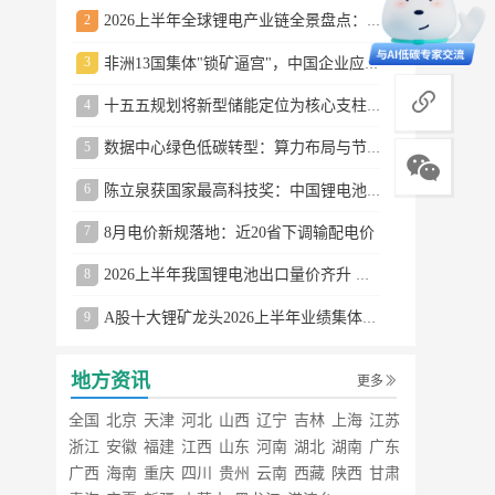
2
2026上半年全球锂电产业链全景盘点：储能爆发、整车出口高增、材料供需分化
3
非洲13国集体"锁矿逼宫"，中国企业应对方案曝光
商务合作
4
十五五规划将新型储能定位为核心支柱产业
5
数据中心绿色低碳转型：算力布局与节能技术突破
6
陈立泉获国家最高科技奖：中国锂电池奠基人
7
8月电价新规落地：近20省下调输配电价
8
2026上半年我国锂电池出口量价齐升 德国成最大市场
9
A股十大锂矿龙头2026上半年业绩集体大涨
地方资讯
更多
全国
北京
天津
河北
山西
辽宁
吉林
上海
江苏
浙江
安徽
福建
江西
山东
河南
湖北
湖南
广东
广西
海南
重庆
四川
贵州
云南
西藏
陕西
甘肃