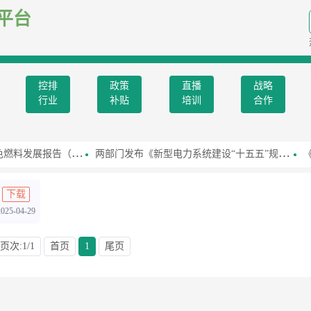
平台
控排
政策
直播
战略
行业
补贴
培训
合作
报告（2026）》
两部门发布《新型电力系统建设“十五五”规划》
《
下载
2025-04-29
页次:1/1
首页
1
尾页