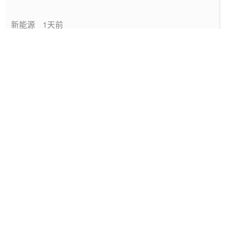
新能源
1天前
中国绿色燃料发展报告（2026）
专题报告
2026-08-06
国家能源局发布《中国绿色燃料发展报告
（2026）》
要闻
2026-08-06
深圳发布2025碳配额有偿竞价结果
能碳管理
2026-08-06
工信部发布政策规范动力电池回收市场秩序