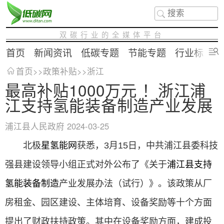
双碳行业的全媒体平台
首页
新闻资讯
低碳专题
节能专题
行业标准
首页
>>
政策补贴
>>
浙江
最高补贴1000万元 ！浙江浦
江支持氢能装备制造产业发展
浦江县人民政府
2024-03-25
北
极
星
氢能
网
获
悉，3月15日，中共浦江县委科技
强县建设领导小组正式对外公布了《关于
浦江县支持
氢能装备
制造
产业发展办法（试行）》。该政策从厂
房租金、园区建设、主体培育、设备奖励等十个方面
提出了财政扶持政策。其中在设备奖励方面，建成投