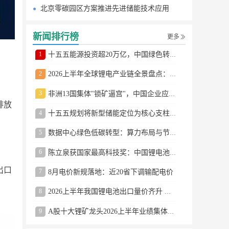
北京零碳园区方案推进先进储能技术应用
新闻排行榜
更多
1
十五五能源投资超20万亿，中国绿色转型提速
2
2026上半年全球锂电产业链全景盘点：储能爆发、整车出口高增、材料供需分化
3
非洲13国集体"锁矿逼宫"，中国企业应对方案曝光
排放
4
十五五规划将新型储能定位为核心支柱产业
5
数据中心绿色低碳转型：算力布局与节能技术突破
6
陈立泉获国家最高科技奖：中国锂电池奠基人
出口
7
8月电价新规落地：近20省下调输配电价
8
2026上半年我国锂电池出口量价齐升 德国成最大市场
9
A股十大锂矿龙头2026上半年业绩集体大涨