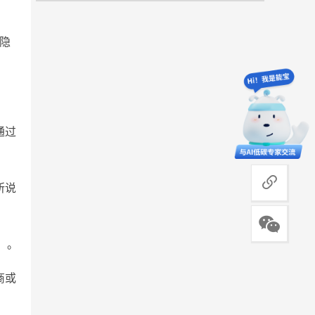
隐
通过
商务合作
所说
）。
商或