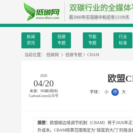
双碳行业的全媒体
距2060年实现碳中和还有12199天
新闻
低碳
节能
行业
资讯
专题
专题
标准
当前位置：
低碳网
低碳专题
CBAM
2026
欧盟C
04/20
来源：中l碳I绿I科
字体：
小
中
大
CarbonGreen公众号
摘要：
欧盟碳边境调节机制（CBAM）将于2026
外成本。CBAM核算范围限定为“摇篮到大门”的隐