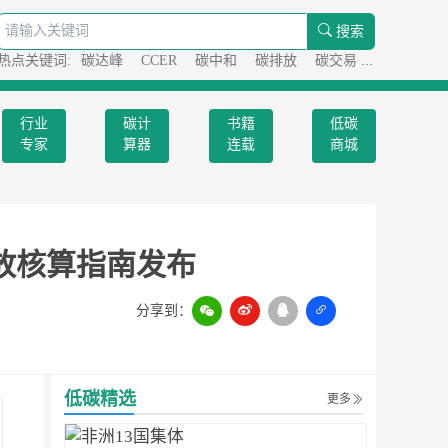
搜索
热点关键词:
碳达峰
CCER
碳中和
碳排放
碳交易
碳足迹
行业
碳计
书籍
低碳
专家
算器
连载
商城
排放核算指南发布
分享到：
扫一扫
低碳精选
更多