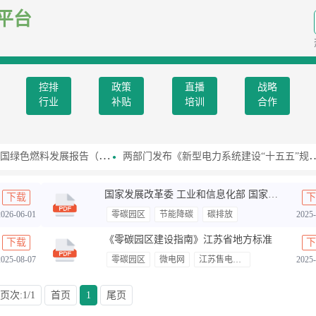
平台
控排
政策
直播
战略
行业
补贴
培训
合作
燃料发展报告（2026）》
两部门发布《新型电力系统建设“十五五”规划》
国家发展改革委 工业和信息化部 国家能源局关于开展零碳园区建设的通知
下载
下
2026-06-01
零碳园区
节能降碳
碳排放
2025-
《零碳园区建设指南》江苏省地方标准
下载
下
2025-08-07
零碳园区
微电网
江苏售电市场
2025-
页次:1/1
首页
1
尾页