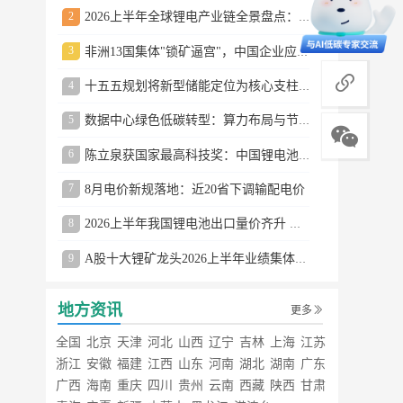
2
2026上半年全球锂电产业链全景盘点：储能爆发、整车出口高增、材料供需分化
3
非洲13国集体"锁矿逼宫"，中国企业应对方案曝光
商务合作
4
十五五规划将新型储能定位为核心支柱产业
5
数据中心绿色低碳转型：算力布局与节能技术突破
6
陈立泉获国家最高科技奖：中国锂电池奠基人
7
8月电价新规落地：近20省下调输配电价
8
2026上半年我国锂电池出口量价齐升 德国成最大市场
9
A股十大锂矿龙头2026上半年业绩集体大涨
地方资讯
更多
全国
北京
天津
河北
山西
辽宁
吉林
上海
江苏
浙江
安徽
福建
江西
山东
河南
湖北
湖南
广东
广西
海南
重庆
四川
贵州
云南
西藏
陕西
甘肃