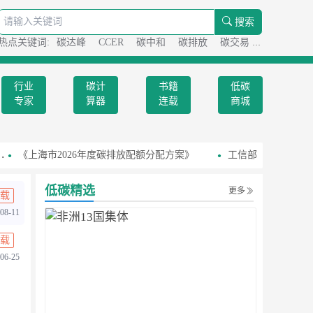
搜索
热点关键词:
碳达峰
CCER
碳中和
碳排放
碳交易
碳足迹
行业
碳计
书籍
低碳
专家
算器
连载
商城
《上海市2026年度碳排放配额分配方案》
工信部召开国家级零
低碳精选
更多
载
08-11
载
06-25