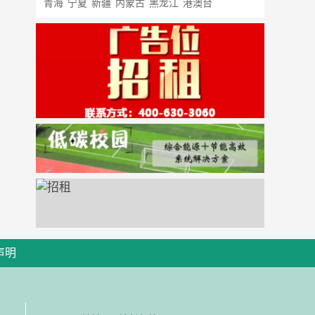
青海
宁夏
新疆
内蒙古
黑龙江
港澳台
声明