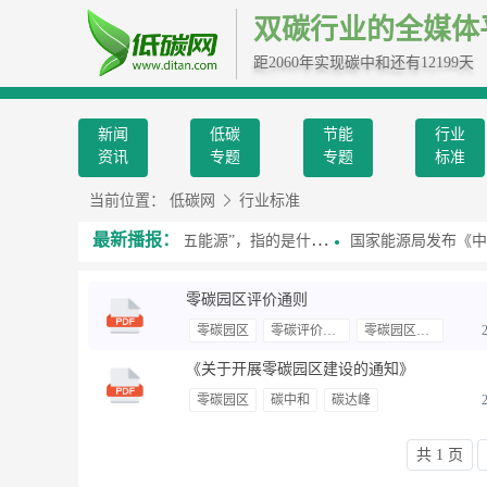
双碳行业的全媒体
距2060年实现碳中和还有12199天
新闻
低碳
节能
行业
资讯
专题
专题
标准
当前位置：
低碳网
行业标准
最新播报：
习近平总书记提到的“第五能源”，指的是什么？
国家能源局发布《中国绿色
零碳园区评价通则
零碳园区
零碳评价指标
零碳园区认证
《关于开展零碳园区建设的通知》
零碳园区
碳中和
碳达峰
共 1 页