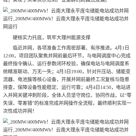
硬核实力托底，筑牢大理州能源支撑
临近并网，各项准备工作周密部署、有序推进。4月1日
12:00，项目团队聚焦并网前最后环节，与电网调度中心完成
最终指令确认、运行参数闭环校验，确保电站与电网调度系
统精准联动、万无一失；4月3日19:00，针对升压站、储能变
流器、电池簇等核心设备，开展并网前最终工况复核与隐患
排查，保障设备性能稳定、运行可靠；4月4日14:50，电站进
入并网关键冲刺阶段，全体人员坚守岗位、协同作战，以“零
失误、零差错”的标准完成并网操作全流程，最终顺利实现一
次性成功并网！