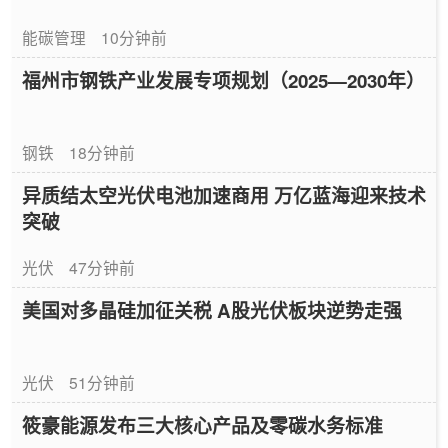
能碳管理
10分钟前
福州市钢铁产业发展专项规划（2025—2030年）
钢铁
18分钟前
异质结太空光伏电池加速商用 万亿蓝海迎来技术
突破
光伏
47分钟前
美国对多晶硅加征关税 A股光伏板块逆势走强
光伏
51分钟前
筱豪能源发布三大核心产品及零碳水务标准