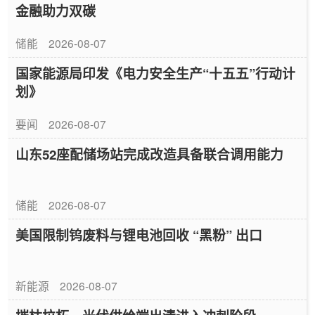
金融助力双碳
储能
2026-08-07
国家能源局印发《电力安全生产“十五五”行动计
划》
要闻
2026-08-07
山东52座配储场站完成改造具备联合调用能力
储能
2026-08-07
美国限制钨废料与锂电池回收 “黑粉” 出口
新能源
2026-08-07