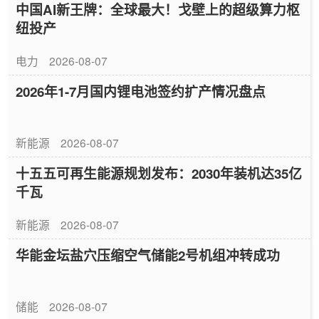
中国AI新王牌：全球最大！戈壁上的超级算力枢
纽投产
电力
2026-08-07
2026年1-7月国内锂电池签约扩产情况盘点
新能源
2026-08-07
十五五可再生能源规划发布：2030年装机达35亿
千瓦
新能源
2026-08-07
华能金坛盐穴压缩空气储能2号机组冲转成功
储能
2026-08-07