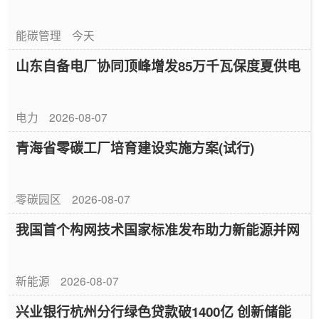
能碳管理
今天
山东自备电厂协同顶峰增发85万千瓦保度夏供电
电力
2026-08-07
青海省零碳工厂培育建设实施方案(试行)
零碳园区
2026-08-07
我国首个构网技术国家标准发布助力新能源并网
新能源
2026-08-07
兴业银行杭州分行绿色贷款破1400亿 创新储能