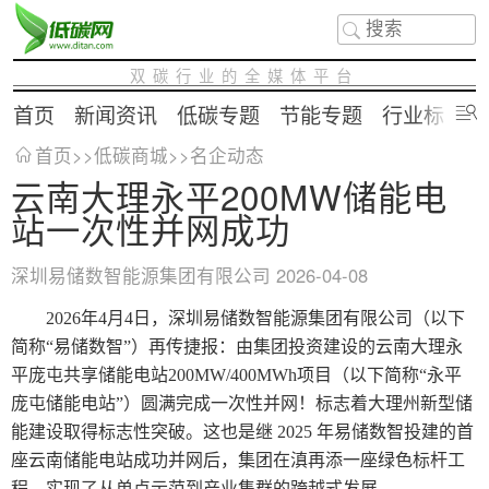
双碳行业的全媒体平台
首页
新闻资讯
低碳专题
节能专题
行业标准
首页
>>
低碳商城
>>
名企动态
云南大理永平200MW储能电
站一次性并网成功
深圳易储数智能源集团有限公司
2026-04-08
2026年4月4日，深圳易储数智能源集团有限公司（以下
简称“易储数智”）再传捷报：由集团投资建设的云南大理永
平庞屯共享储能电站200MW/400MWh项目（以下简称“永平
庞屯储能电站”）圆满完成一次性并网！标志着大理州新型储
能建设取得标志性突破。这也是继 2025 年易储数智投建的首
座云南储能电站成功并网后，集团在滇再添一座绿色标杆工
程，实现了从单点示范到产业集群的跨越式发展。