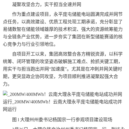
凝聚攻坚合力，实干担当全速并网
作为重点建设项目，永平庞屯储能电站圆满完成并网节
点任务，以高效建设、优质工程兑现工期承诺，充分彰显了
易储数智在储能领域雄厚的技术积淀、强大的资源统筹能力
与全链条产业优势，进一步夯实了集团在新型储能赛道的核
心竞争力与行业引领地位。
自项目开工以来，集团高效整合各方精锐资源，以科学
统筹、闭环管理的攻坚姿态破解施工难点、抢抓关键工期，
用实干与担当跑出并网“加速度”。尤其是在冲刺并网关键时
期，更突显政企协同攻坚，为项目顺利推进凝聚起强大合
力。
图 l 大理州州委书记杨国宗一行参观项目建设现场