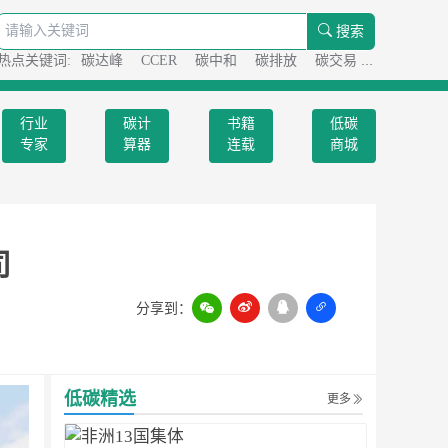
搜索
热点关键词:
碳达峰
CCER
碳中和
碳排放
碳交易
碳足迹
行业
碳计
书籍
低碳
专家
算器
连载
商城
司
分享到：
扫一扫
低碳精选
更多