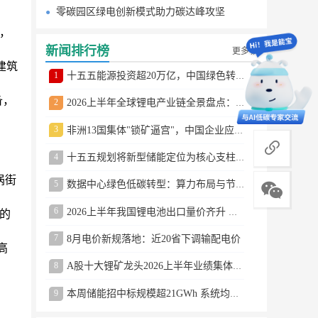
零碳园区绿电创新模式助力碳达峰攻坚
，
新闻排行榜
更多
建筑
1
十五五能源投资超20万亿，中国绿色转型提速
备，
2
2026上半年全球锂电产业链全景盘点：储能爆发、整车出口高增、材料供需分化
3
非洲13国集体"锁矿逼宫"，中国企业应对方案曝光
商务合作
4
十五五规划将新型储能定位为核心支柱产业
涡街
5
数据中心绿色低碳转型：算力布局与节能技术突破
6
2026上半年我国锂电池出口量价齐升 德国成最大市场
的
7
8月电价新规落地：近20省下调输配电价
高
8
A股十大锂矿龙头2026上半年业绩集体大涨
9
本周储能招中标规模超21GWh 系统均价0.79元/Wh