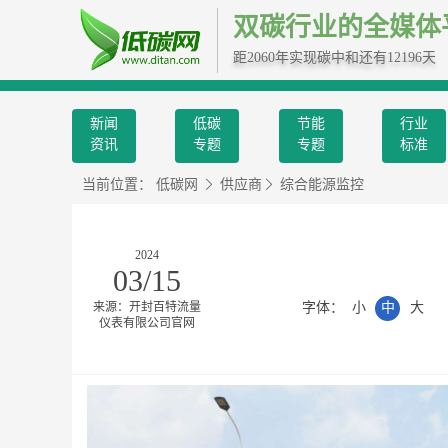
双碳行业的全媒体
距2060年实现碳中和还有12196天
新闻
低碳
节能
行业
资讯
专题
专题
标准
当前位置：
低碳网
供应商
综合能源监控
2024
03/15
字体：
小
中
大
来源：开封百特流量
仪表有限公司官网