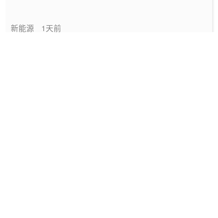
新能源
1天前
中国绿色燃料发展报告（2026）
专题报告
1天前
国家能源局发布《中国绿色燃料发展报告
（2026）》
要闻
1天前
深圳发布2025碳配额有偿竞价结果
能碳管理
1天前
工信部发布政策规范动力电池回收市场秩序