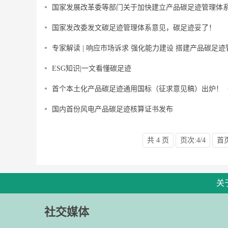
国家发展改革委等部门关于加快建立产品碳足迹管理体
国家发改委发文碳足迹管理体系意见，碳足迹妥了！
专家解读 | 响应市场诉求 强化能力建设 搭建产品碳足
ESG知识|一文看懂碳足迹
首个本土化产品碳足迹通用国标（征求意见稿）出炉！
国内首份风电产品碳足迹核算证书发布
共 4 页
页次:4/4
首
关
社交媒体