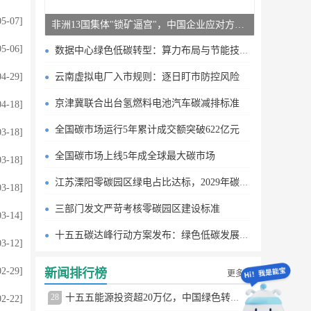
05-07]
非洲13国集体"锁矿逼宫"，中国企业应对方案曝光
05-06]
数据中心绿色低碳转型：算力布局与节能技术突破
04-29]
云南虚拟电厂入市规则：逐日盯市防控风险
京津冀联合出台氢燃料电池汽车碳减排标准
04-18]
全国碳市场运行5年累计成交额突破622亿元
03-18]
全国碳市场上线5年成全球最大碳市场
03-18]
江苏溧阳零碳园区绿电占比达标，2029年碳排目标明确
03-18]
三部门发文严苛考核零碳园区建设标准
03-14]
十五五碳达峰行动方案发布：绿色低碳发展路线图
03-12]
02-29]
新闻排行榜
更多
28
十五五能源投资超20万亿，中国绿色转型提速
02-22]