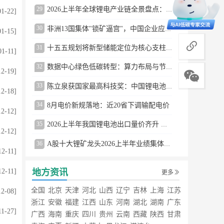
29
2026上半年全球锂电产业链全景盘点：储能爆发、整车出口高增、材料供需分化
01-22]
30
非洲13国集体"锁矿逼宫"，中国企业应对方案曝光
01-15]
商务合作
31
十五五规划将新型储能定位为核心支柱产业
01-11]
32
数据中心绿色低碳转型：算力布局与节能技术突破
12-19]
33
陈立泉获国家最高科技奖：中国锂电池奠基人
12-18]
34
8月电价新规落地：近20省下调输配电价
12-12]
35
2026上半年我国锂电池出口量价齐升 德国成最大市场
12-12]
36
A股十大锂矿龙头2026上半年业绩集体大涨
12-11]
地方资讯
12-11]
更多
全国
北京
天津
河北
山西
辽宁
吉林
上海
江苏
12-08]
浙江
安徽
福建
江西
山东
河南
湖北
湖南
广东
11-27]
广西
海南
重庆
四川
贵州
云南
西藏
陕西
甘肃