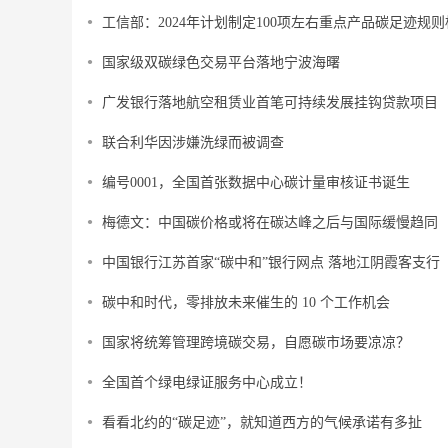
工信部：2024年计划制定100项左右重点产品碳足迹规则
国家级双碳绿色交易平台落地宁波海曙
广发银行落地航空租赁业首笔可持续发展挂钩贷款项目
联合利华因涉嫌洗绿而被调查
编号0001，全国首张数据中心碳计量审核证书诞生
梅德文：中国碳价格或将在碳达峰之后与国际缓慢趋同
中国银行江苏首家“碳中和”银行网点 落地江阴霞客支行
碳中和时代，零排放未来催生的 10 个工作机会
国家将统筹管理跨境碳交易，自愿碳市场要凉凉？
全国首个绿电绿证服务中心成立！
看看北约的“碳足迹”，就知道西方的气候承诺有多扯