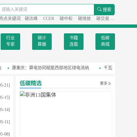
搜索
热点关键词:
碳达峰
CCER
碳中和
碳排放
碳交易
碳足迹
行业
碳计
书籍
低碳
专家
算器
连载
商城
康重庆：算电协同赋能西部地区绿电消纳
千瓦科技：带薪打球算
低碳精选
更多
05-21]
05-15]
05-14]
05-11]
05-08]