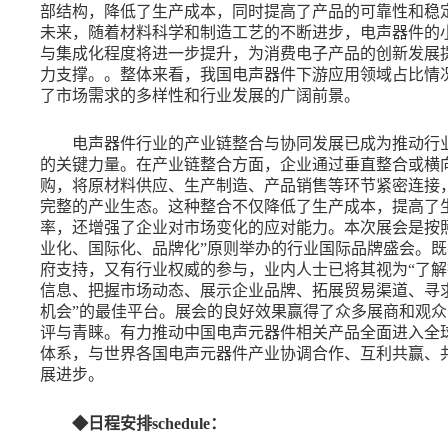
部结构，降低了生产成本，同时提高了产品的可靠性和稳
未来，随着材料科学和制造工艺的不断进步，电声器件的
与集成化程度将进一步提升，为消费电子产品的创新发展
力支撑。。整体来看，我国电声器件下游应用领域占比情
了市场需求的多样性和行业发展的广阔前景。
电声器件行业的产业链整合与协同发展已成为推动行
的关键力量。在产业链整合方面，企业通过垂直整合或横
购，将原材料供应、生产制造、产品销售等环节紧密连接
完整的产业生态。这种整合不仅降低了生产成本，提高了
率，还增强了企业对市场变化的应对能力。本次展会
是按
业化、国际化、品牌化”原则举办的行业国际品牌盛会。既
府支持，又有行业权威的参与，业内人士已将其视为“了解
信息、把握市场动态、展示企业品牌、拓展贸易渠道、寻
机会”的
最佳平台。展会的良好效果赢得了众多展商和观众
评与青睐。有力推动中国电声元器件相关产品全面进入全
体系，与世界各国电声元器件
产业协调合作、互利共赢、
展进步。
◆
日程安排
schedule：