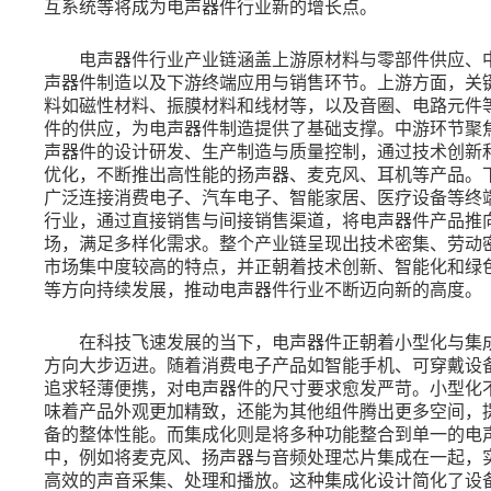
互系统等将成为电声器件行业新的增长点。
电声器件行业产业链涵盖上游原材料与零部件供应、
声器件制造以及下游终端应用与销售环节。上游方面，关
料如磁性材料、振膜材料和线材等，以及音圈、电路元件
件的供应，为电声器件制造提供了基础支撑。中游环节聚
声器件的设计研发、生产制造与质量控制，通过技术创新
优化，不断推出高性能的扬声器、麦克风、耳机等产品。
广泛连接消费电子、汽车电子、智能家居、医疗设备等终
行业，通过直接销售与间接销售渠道，将电声器件产品推
场，满足多样化需求。整个产业链呈现出技术密集、劳动
市场集中度较高的特点，并正朝着技术创新、智能化和绿
等方向持续发展，推动电声器件行业不断迈向新的高度。
在科技飞速发展的当下，电声器件正朝着小型化与集
方向大步迈进。随着消费电子产品如智能手机、可穿戴设
追求轻薄便携，对电声器件的尺寸要求愈发严苛。小型化
味着产品外观更加精致，还能为其他组件腾出更多空间，
备的整体性能。而集成化则是将多种功能整合到单一的电
中，例如将麦克风、扬声器与音频处理芯片集成在一起，
高效的声音采集、处理和播放。这种集成化设计简化了设