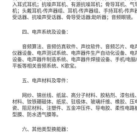
入耳式耳机；抗噪声耳机、有源抗噪耳机；骨导耳机、气
机；头戴耳机
-
传声器组、耳机
-
传声器组、手持耳机
-
传声
受话器、抗噪声受话器、骨导受话器
;
助听器；音频眼镜。
四、电声系统及设备：
音频算法、音频仿真软件、声纹软件、音频芯片、电
仪器设备、电声测试系统、电声器件生产自动化设备、电
设备、电声器件制造系统、电声器件焊接设备、手机
/
电脑
/
平板等相关音频系统、
K
歌宝。
五、电声材料及零件：
网纱、锦丝线、纸盆、高分子材料、胶粘剂、漆包线
材料、钕铁硼磁体、纸浆、驻极体、玻璃纤维、橡胶、压
瓷、阻尼材料、注塑件、五金冲压件、导电胶、柔性电路
型膜、防水透气膜等。
六、其他类型换能器：