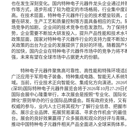
也在发生深刻变化。国内特种电子元器件龙头企业通过并
作等方式，逐步形成了较为稳定的市场格局，行业集中度
高。在技术层面，特种电子元器件行业的技术壁垒较高，
要在研发、生产工艺和质量控制等方面具备相应的实力。
场竞争的加剧，企业间的技术竞争也愈发激烈。为了保持
势，企业需要不断加大研发投入，提升产品性能和技术水
政策层面，国家对特种电子元器件行业的支持力度不断加
关政策的出台为企业的发展提供了良好的环境。随着国产
的加快，国内企业在特种电子元器件市场中的竞争力将不
强，未来有望在全球市场中占据更大的份额。
特种电子元器件聚焦高可靠性、高性能和特殊环境适
广泛应用于军用电子装备、特种集成电路、智能无人系统
域。
‌当前，行业技术正向智能化、集成化方向演进。2026
(深圳)国际特种电子元器件展览会将于2026年10月27-29
国际会展中心隆重举行，本次展会
是按照
“专业化、国际
牌化”原则举办的行业国际品牌盛会。既有政府支持，又有
权威的参与，业内人士已将其视为“了解行业信息、把握市
态、展示企业品牌、拓展贸易渠道、寻求合作机会”的
最佳
台。展会的良好效果赢得了众多展商和观众的好评与青睐
推动中国特种电子元器件相关产品全面进入全球采购体系