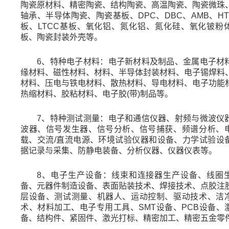
陶瓷原材料、精密陶瓷、结构陶瓷、高温陶瓷、陶瓷微珠
轴承、半导体陶瓷、陶瓷基板、
DPC
、
DBC
、
AMB
、
H
板、
LTCC
基板、氧化铝、氮化铝、氮化硅、氧化铍粉
板、陶瓷封装外壳等。
6
、特种
电子材料：电子新材料及制品、金属电子材
缘材料、磁性材料、材料、半导体封装材料、电子锡焊料
材料、压电与铁电材料、散热材料、导电材料、电子功能
热缩材料、胶粘材料、电子胶
(
带
)
制品等。
7
、特种
测试测量：电子和通信仪器、射频与微波仪
波器、信号发生器、信号分析、信号捕获、频谱分析、
载、交流
/
直流电源、环境试验仪器和设备、力学试验设
据记录与采集、防静电装备、分析仪器、仪器仪表等。
8
、
电子生产设备：线束和连接器生产设备、线圈
备、元器件制造设备、表面贴装技术、焊接技术、点胶注
层设备、测试测量、机器人、运动控制、驱动技术、洁
术、材料加工、电子专用工具、
SMT
设备、
PCB
设备、
备、结构件、紧固件、激光打标、精密加工、精密五金零