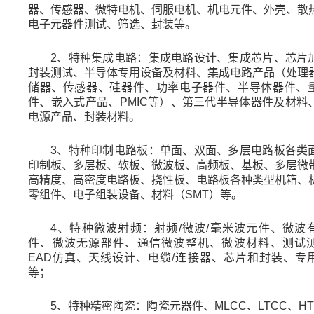
器、传感器、微特电机、伺服电机、机电元件、外壳、散
电子元器件测试、筛选、封装等。
2
、特种
集成电路：集成电路设计、集成芯片、芯片
封装测试、半导体专用设备及材料、集成电路产品（处理
储器、传感器、硅器件、功率电子器件、半导体器件、
件、嵌入式产品、
PMIC
等）、第三代半导体器件及材料
电源产品、封装材料。
3
、特种
印制电路板：单面、双面、多层电路板各类
印制板、多层板、软板、微波板、高频板、基板、多层微
高精度、高密度电路板、挠性板、电路板各种类型机箱、
零组件、电子组装设备、材料（
SMT
）等。
4
、特种
微波射频：射频
/
微波
/
毫米波元件、微波
件、微波无源部件、通信微波整机、微波材料、测试
EAD
仿真、天线设计、电缆
/
连接器、芯片和封装、专
等
；
5
、特种
精密陶瓷：陶瓷元器件、
MLCC
、
LTCC
、
H