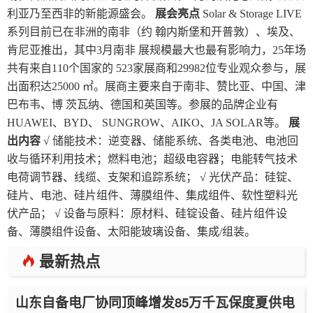
利亚乃至西非的新能源盛会。
展会亮点
Solar & Storage LIVE
系列目前已在非洲的南非（约 翰内斯堡和开普敦）、埃及、
肯尼亚推出，其中3月南非 展规模最大也最有影响力，25年场
共有来自110个国家的 523家展商和29982位专业观众参与，展
出面积达25000 ㎡。展商主要来自于南非、赞比亚、中国、津
巴布韦、博 茨瓦纳、德国和英国等。参展的品牌企业有
HUAWEI、BYD、 SUNGROW、AIKO、JA SOLAR等。
展
出内容
√ 储能技术：逆变器、储能系统、各类电池、电池回
收与循环利用技术；燃料电池；超级电容器；电能转气技术
电荷调节器、线缆、支架和追踪系统； √ 光伏产品：硅锭、
硅片、电池、硅片组件、薄膜组件、集成组件、软性塑料光
伏产品； √ 设备与原料：原材料、硅锭设备、硅片组件设
备、薄膜组件设备、太阳能玻璃设备、集成/组装。
最新热点
山东自备电厂协同顶峰增发85万千瓦保度夏供电