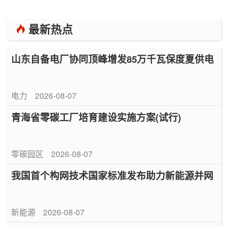
最新热点
山东自备电厂协同顶峰增发85万千瓦保度夏供电
电力
2026-08-07
青海省零碳工厂培育建设实施方案(试行)
零碳园区
2026-08-07
我国首个构网技术国家标准发布助力新能源并网
新能源
2026-08-07