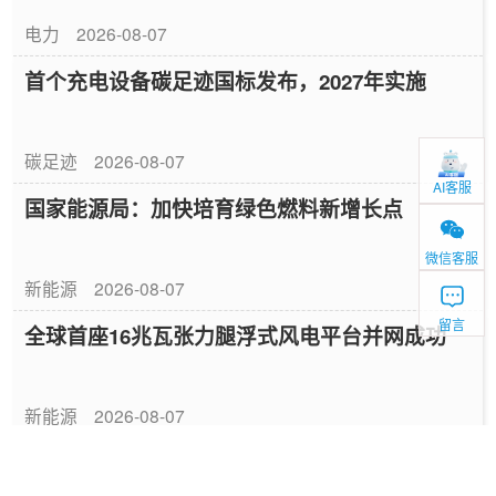
电力
2026-08-07
首个充电设备碳足迹国标发布，2027年实施
碳足迹
2026-08-07
AI客服
国家能源局：加快培育绿色燃料新增长点
微信客服
新能源
2026-08-07
留言
全球首座16兆瓦张力腿浮式风电平台并网成功
新能源
2026-08-07
中国绿色燃料发展报告（2026）