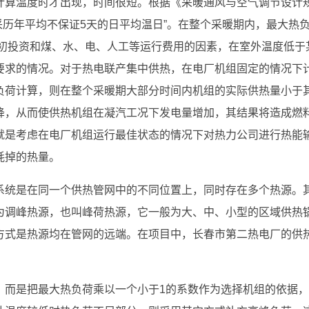
计算温度时才出现，时间很短。根据《采暖通风与空气调节设计
，应采历年平均不保证5天的日平均温日”。在整个采暖期内，最大热
的初投资和煤、水、电、人工等运行费用的因素，在室外温度低于
要求的情况。对于热电联产集中供热，在电厂机组固定的情况下
负荷计算，则在整个采暖期大部分时间内机组的实际供热量小于
降，从而使供热机组在凝汽工况下发电量增加，其结果将造成燃
就是考虑在电厂机组运行最佳状态的情况下对热力公司进行热能
耗掉的热量。
系统是在同一个供热管网中的不同位置上，同时存在多个热源。
为调峰热源，也叫峰荷热源，它一般为大、中、小型的区域供热
方式是热源均在管网的远端。在项目中，长春市第二热电厂的供
，而是把最大热负荷乘以一个小于1的系数作为选择机组的依据