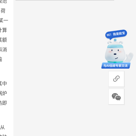
规范
负荷
某一
计算
其额
料消
输
商务合作
其中
锅炉
热即
，从