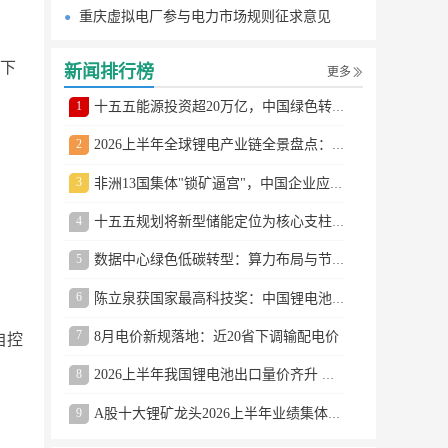
重庆虚拟电厂参与电力市场规则征求意见
司下
新闻排行榜
更多
1
十五五能源投资超20万亿，中国绿色转型提速
2
2026上半年全球锂电产业链全景盘点：储能爆发、整车出口高增、材料供需分化
3
非洲13国集体"锁矿逼宫"，中国企业应对方案曝光
4
十五五规划将新型储能定位为核心支柱产业
5
数据中心绿色低碳转型：算力布局与节能技术突破
6
陈立泉获国家最高科技奖：中国锂电池奠基人
7
8月电价新规落地：近20省下调输配电价
自控
8
2026上半年我国锂电池出口量价齐升 德国成最大市场
9
A股十大锂矿龙头2026上半年业绩集体大涨