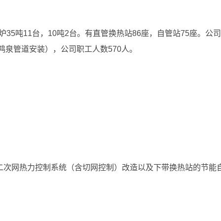
炉35吨11台，10吨2台。有直管换热站86座，自管站75座。公
鸿泉管道安装），公司职工人数570人。
二次网热力控制系统（含切网控制）改造以及下带换热站的节能