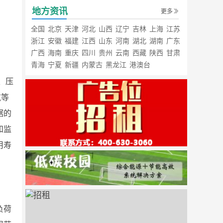
地方资讯
更多
全国
北京
天津
河北
山西
辽宁
吉林
上海
江苏
浙江
安徽
福建
江西
山东
河南
湖北
湖南
广东
广西
海南
重庆
四川
贵州
云南
西藏
陕西
甘肃
青海
宁夏
新疆
内蒙古
黑龙江
港澳台
、压
航等
据的
和监
用寿
负荷