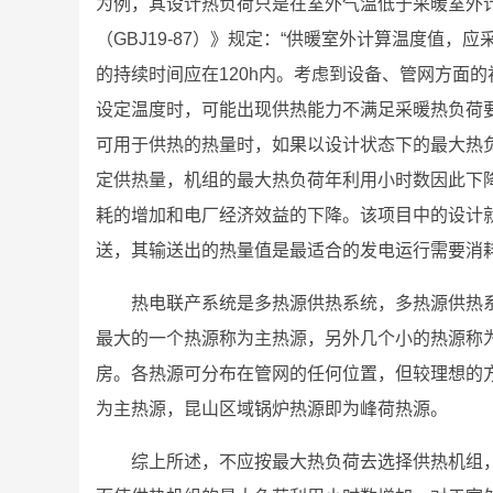
为例，其设计热负荷只是在室外气温低于采暖室外
（GBJ19-87）》规定：“供暖室外计算温度值
的持续时间应在120h内。考虑到设备、管网方面
设定温度时，可能出现供热能力不满足采暖热负荷
可用于供热的热量时，如果以设计状态下的最大热
定供热量，机组的最大热负荷年利用小时数因此下
耗的增加和电厂经济效益的下降。该项目中的设计
送，其输送出的热量值是最适合的发电运行需要消
热电联产系统是多热源供热系统，多热源供热
最大的一个热源称为主热源，另外几个小的热源称
房。各热源可分布在管网的任何位置，但较理想的
为主热源，昆山区域锅炉热源即为峰荷热源。
综上所述，不应按最大热负荷去选择供热机组