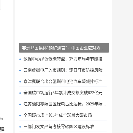
非洲13国集体"锁矿逼宫"，中国企业应对方案曝光
数据中心绿色低碳转型：算力布局与节能技术突破
云南虚拟电厂入市规则：逐日盯市防控风险
京津冀联合出台氢燃料电池汽车碳减排标准
全国碳市场运行5年累计成交额突破622亿元
江苏溧阳零碳园区绿电占比达标，2029年碳排目标明确
全国碳市场上线5年成全球最大碳市场
户
三部门发文严苛考核零碳园区建设标准
山镇