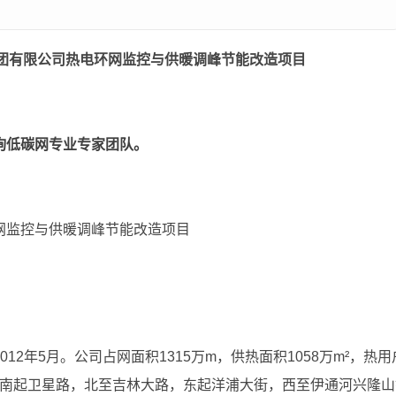
团有限公司热电环网监控与供暖调峰节能改造项目
询低碳网专业专家团队。
网监控与供暖调峰节能改造项目
2年5月。公司占网面积1315万m，供热面积1058万m²，热用
域为南起卫星路，北至吉林大路，东起洋浦大街，西至伊通河兴隆