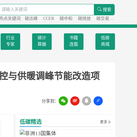
搜索
热点关键词:
碳达峰
CCER
碳中和
碳排放
碳交易
碳足迹
行业
碳计
书籍
低碳
专家
算器
连载
商城
控与供暖调峰节能改造项
分享到：
扫一扫
低碳精选
更多