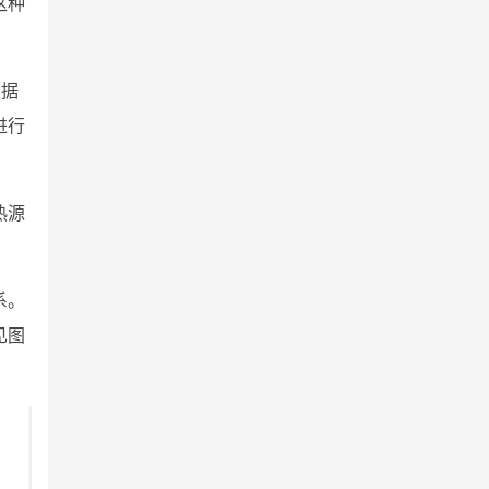
这种
根据
进行
热源
系。
见图