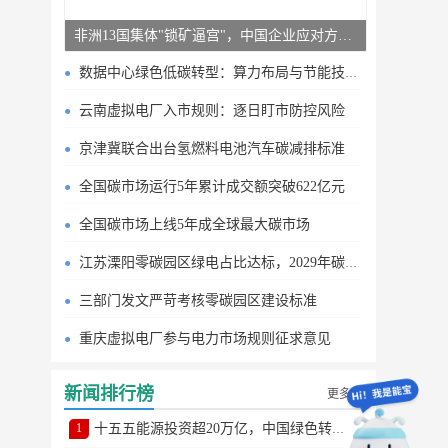
非洲13国集体"锁矿逼宫"，中国企业应对方案曝光
数据中心绿色低碳转型：算力布局与节能技术突破
云南虚拟电厂入市规则：逐日盯市防控风险
京津冀联合出台氢燃料电池汽车碳减排标准
全国碳市场运行5年累计成交额突破622亿元
全国碳市场上线5年成全球最大碳市场
江苏溧阳零碳园区绿电占比达标，2029年碳排目标明确
三部门发文严苛考核零碳园区建设标准
重庆虚拟电厂参与电力市场规则征求意见
新闻排行榜
更多
1
十五五能源投资超20万亿，中国绿色转型提速