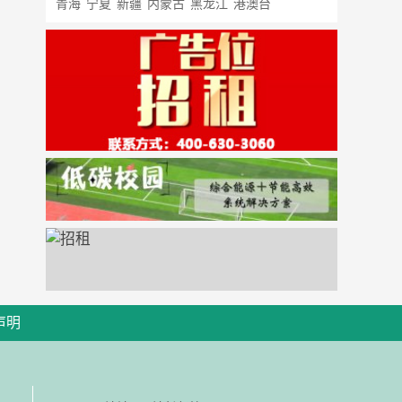
青海
宁夏
新疆
内蒙古
黑龙江
港澳台
声明