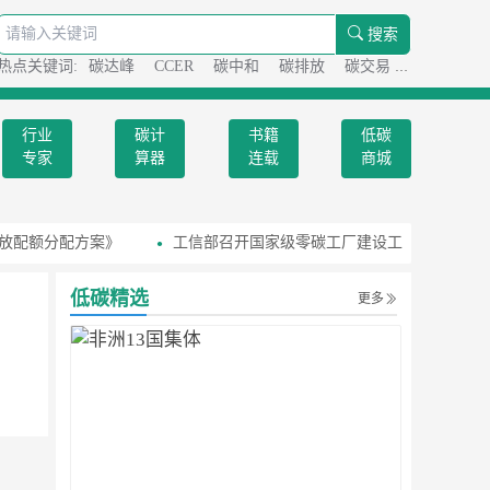
搜索
热点关键词:
碳达峰
CCER
碳中和
碳排放
碳交易
碳足迹
行业
碳计
书籍
低碳
专家
算器
连载
商城
放配额分配方案》
工信部召开国家级零碳工厂建设工作座谈会
低碳精选
更多