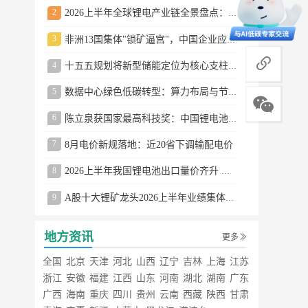
2
2026上半年全球锂电产业链全景盘点：储能爆发、整车出口高增、材料供需分化
3
非洲13国集体"锁矿逼宫"，中国企业应对方案曝光
商务合作
4
十五五规划将新型储能定位为核心支柱产业
5
数据中心绿色低碳转型：算力布局与节能技术突破
6
陈立泉获国家最高科技奖：中国锂电池奠基人
7
8月电价新规落地：近20省下调输配电价
8
2026上半年我国锂电池出口量价齐升 德国成最大市场
9
A股十大锂矿龙头2026上半年业绩集体大涨
地方资讯
更多
全国
北京
天津
河北
山西
辽宁
吉林
上海
江苏
浙江
安徽
福建
江西
山东
河南
湖北
湖南
广东
广西
海南
重庆
四川
贵州
云南
西藏
陕西
甘肃