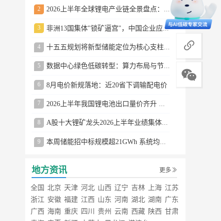
2
2026上半年全球锂电产业链全景盘点：储能爆发、整车出口高增、材料供需分化
3
非洲13国集体"锁矿逼宫"，中国企业应对方案曝光
商务合作
4
十五五规划将新型储能定位为核心支柱产业
5
数据中心绿色低碳转型：算力布局与节能技术突破
6
8月电价新规落地：近20省下调输配电价
7
2026上半年我国锂电池出口量价齐升 德国成最大市场
8
A股十大锂矿龙头2026上半年业绩集体大涨
9
本周储能招中标规模超21GWh 系统均价0.79元/Wh
地方资讯
更多
全国
北京
天津
河北
山西
辽宁
吉林
上海
江苏
浙江
安徽
福建
江西
山东
河南
湖北
湖南
广东
广西
海南
重庆
四川
贵州
云南
西藏
陕西
甘肃