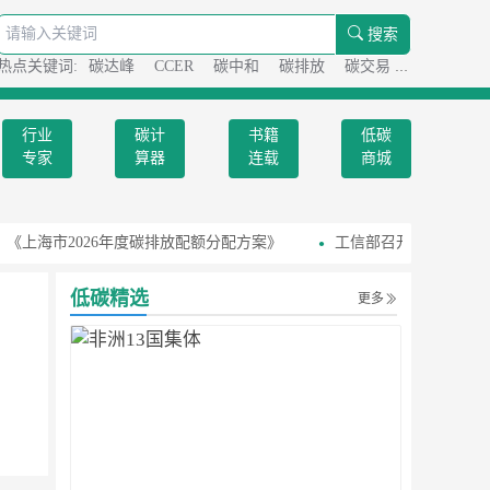
搜索
热点关键词:
碳达峰
CCER
碳中和
碳排放
碳交易
碳足迹
行业
碳计
书籍
低碳
专家
算器
连载
商城
《上海市2026年度碳排放配额分配方案》
工信部召开国家级零碳
低碳精选
更多