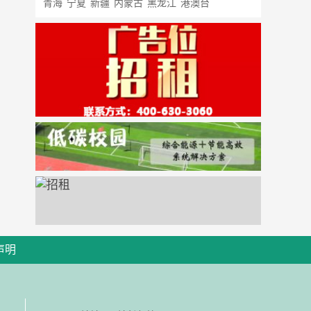
青海
宁夏
新疆
内蒙古
黑龙江
港澳台
声明