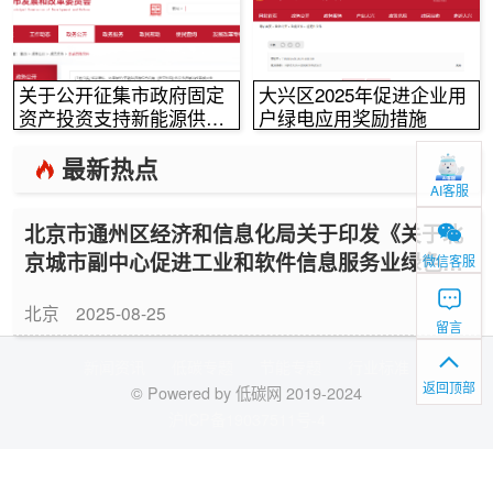
关于公开征集市政府固定
大兴区2025年促进企业用
资产投资支持新能源供
户绿电应用奖励措施
热、光伏发电项目的通知
最新热点
AI客服
北京市通州区经济和信息化局关于印发《关于北
京城市副中心促进工业和软件信息服务业绿色低
微信客服
碳转型和产业高质量发展的实施细则》的通知
北京
2025-08-25
留言
新闻资讯
低碳专题
节能专题
行业标准
返回顶部
© Powered by 低碳网 2019-2024
沪ICP备19037511号-4