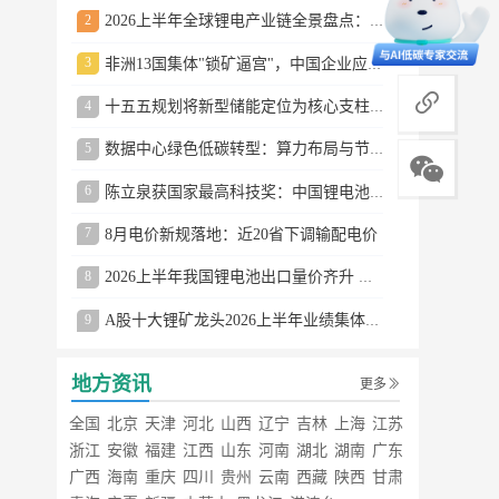
2
2026上半年全球锂电产业链全景盘点：储能爆发、整车出口高增、材料供需分化
3
非洲13国集体"锁矿逼宫"，中国企业应对方案曝光
商务合作
4
十五五规划将新型储能定位为核心支柱产业
5
数据中心绿色低碳转型：算力布局与节能技术突破
6
陈立泉获国家最高科技奖：中国锂电池奠基人
7
8月电价新规落地：近20省下调输配电价
8
2026上半年我国锂电池出口量价齐升 德国成最大市场
9
A股十大锂矿龙头2026上半年业绩集体大涨
地方资讯
更多
全国
北京
天津
河北
山西
辽宁
吉林
上海
江苏
浙江
安徽
福建
江西
山东
河南
湖北
湖南
广东
广西
海南
重庆
四川
贵州
云南
西藏
陕西
甘肃