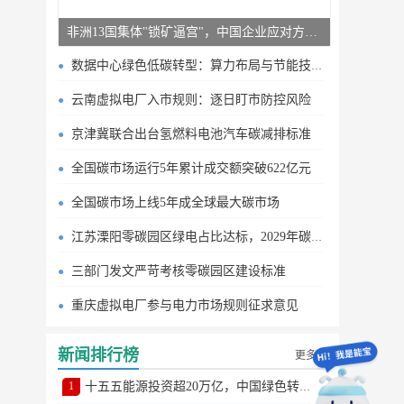
非洲13国集体"锁矿逼宫"，中国企业应对方案曝光
数据中心绿色低碳转型：算力布局与节能技术突破
云南虚拟电厂入市规则：逐日盯市防控风险
京津冀联合出台氢燃料电池汽车碳减排标准
全国碳市场运行5年累计成交额突破622亿元
全国碳市场上线5年成全球最大碳市场
江苏溧阳零碳园区绿电占比达标，2029年碳排目标明确
三部门发文严苛考核零碳园区建设标准
重庆虚拟电厂参与电力市场规则征求意见
新闻排行榜
更多
1
十五五能源投资超20万亿，中国绿色转型提速