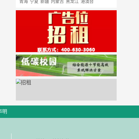
青海
宁夏
新疆
内蒙古
黑龙江
港澳台
声明