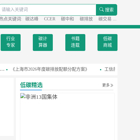
搜索
热点关键词:
碳达峰
CCER
碳中和
碳排放
碳交易
碳足迹
行业
碳计
书籍
低碳
专家
算器
连载
商城
《上海市2026年度碳排放配额分配方案》
工信部召开国家级
低碳精选
更多