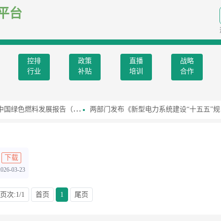
平台
控排
政策
直播
战略
行业
补贴
培训
合作
燃料发展报告（2026）》
两部门发布《新型电力系统建设“十五五”规划》
下载
2026-03-23
页次:1/1
首页
1
尾页