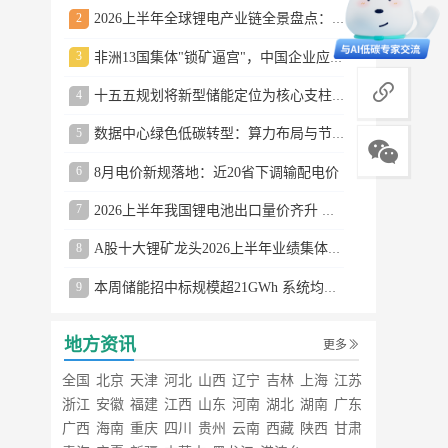
2
2026上半年全球锂电产业链全景盘点：储能爆发、整车出口高增、材料供需分化
3
非洲13国集体"锁矿逼宫"，中国企业应对方案曝光
商务合作
4
十五五规划将新型储能定位为核心支柱产业
5
数据中心绿色低碳转型：算力布局与节能技术突破
6
8月电价新规落地：近20省下调输配电价
7
2026上半年我国锂电池出口量价齐升 德国成最大市场
8
A股十大锂矿龙头2026上半年业绩集体大涨
9
本周储能招中标规模超21GWh 系统均价0.79元/Wh
地方资讯
更多
全国
北京
天津
河北
山西
辽宁
吉林
上海
江苏
浙江
安徽
福建
江西
山东
河南
湖北
湖南
广东
广西
海南
重庆
四川
贵州
云南
西藏
陕西
甘肃