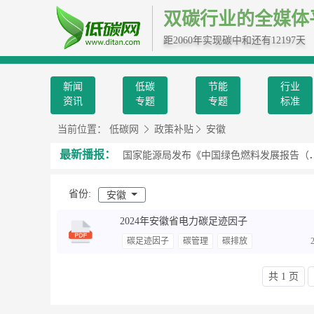
双碳行业的全媒体
距2060年实现碳中和还有12197天
新闻
低碳
节能
行业
资讯
专题
专题
标准
当前位置：
低碳网
政策补贴
安徽
最新播报：
五能源”，指的是什么？
国家能源局发布《中国绿色燃料发展报告（2026）》
省份:
安徽
2024年安徽省电力碳足迹因子
碳足迹因子
碳管理
碳排放
共 1 页