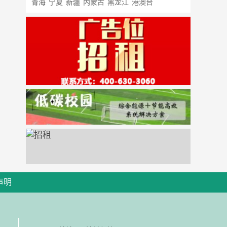
青海
宁夏
新疆
内蒙古
黑龙江
港澳台
声明