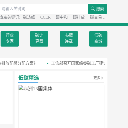
搜索
热点关键词:
碳达峰
CCER
碳中和
碳排放
碳交易
碳足迹
行业
碳计
书籍
低碳
专家
算器
连载
商城
碳排放配额分配方案》
工信部召开国家级零碳工厂建设工作座谈会
低碳精选
更多