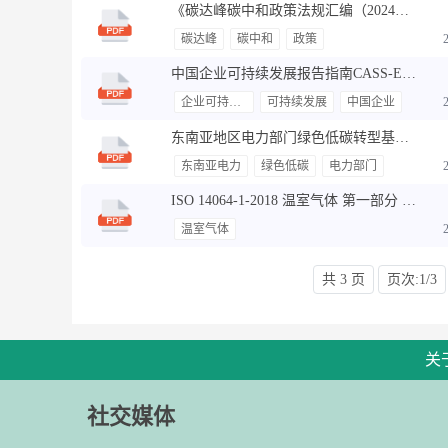
《碳达峰碳中和政策法规汇编（2024年7月刊）》
碳达峰
碳中和
政策
中国企业可持续发展报告指南CASS-ESG%206.0%20一般框架（2024年6月最新发布）
企业可持续发展
可持续发展
中国企业
东南亚地区电力部门绿色低碳转型基础与路径识别研究报告
东南亚电力
绿色低碳
电力部门
ISO 14064-1-2018 温室气体 第一部分 组织层上对温室气体排放和清除的量化和报告的规范及指南（英文）
温室气体
共 3 页
页次:1/3
关
社交媒体