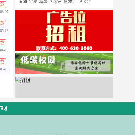
青海
宁夏
新疆
内蒙古
黑龙江
港澳台
载
08-07
载
05-13
载
04-19
载
03-29
声明