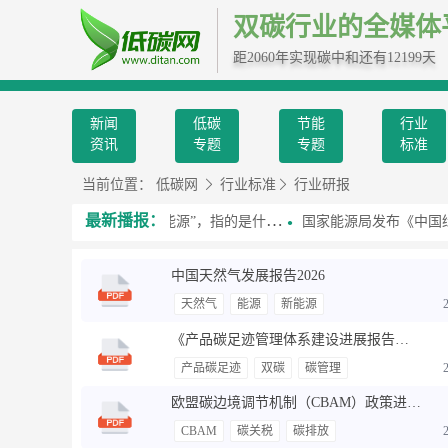
双碳行业的全媒体
距2060年实现碳中和还有12199天
新闻
低碳
节能
行业
资讯
专题
专题
标准
当前位置：
低碳网
行业标准
行业研报
最新播报：
近平总书记提到的“第五能源”，指的是什么？
国家能源局发布《中国绿色燃料
中国天然气发展报告2026
天然气
能源
新能源
《产品碳足迹管理体系建设进展报告（2026）》
产品碳足迹
双碳
碳管理
欧盟碳边境调节机制（CBAM）政策进展与前瞻
CBAM
碳关税
碳排放