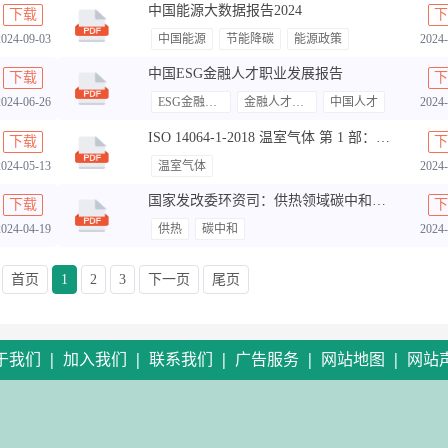
中国能源大数据报告2024
下载
下
2024-09-03
中国能源
节能降碳
能源政策
2024-
中国ESG金融人才职业发展报告
下载
下
2024-06-26
ESG金融人才
金融人才职业发展
中国人才
2024-
ISO 14064-1-2018 温室气体 第 1 部：组织层面上温室气体排放与清除量化及 报告规范
下载
下
2024-05-13
温室气体
2024-
国家发改委环资司：供热领域碳中和解决方案（热泵助力碳中和白皮书）
下载
下
2024-04-19
供热
碳中和
2024-
首页
1
2
3
下一页
尾页
|
|
|
|
|
于我们
加入我们
联系我们
广告服务
网站地图
网站