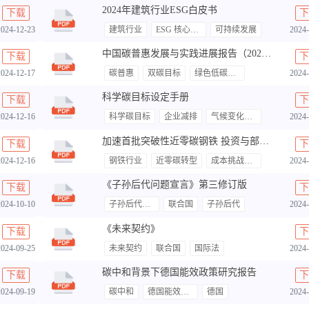
2024年建筑行业ESG白皮书
下载
下
2024-12-23
建筑行业
ESG 核心议题
可持续发展
2024-
中国碳普惠发展与实践进展报告（2023）-绿普惠
下载
下
2024-12-17
碳普惠
双碳目标
绿色低碳发展
2024-
科学碳目标设定手册
下载
下
2024-12-16
科学碳目标
企业减排
气候变化应对
2024-
加速首批突破性近零碳钢铁 投资与部署——中国篇
下载
下
2024-12-16
钢铁行业
近零碳转型
成本挑战与解决方案
2024-
《子孙后代问题宣言》第三修订版
下载
下
2024-10-10
子孙后代问题宣言
联合国
子孙后代
2024-
《未来契约》
下载
下
2024-09-25
未来契约
联合国
国际法
2024-
碳中和背景下德国能效政策研究报告
下载
下
2024-09-19
碳中和
德国能效政策
德国
2024-