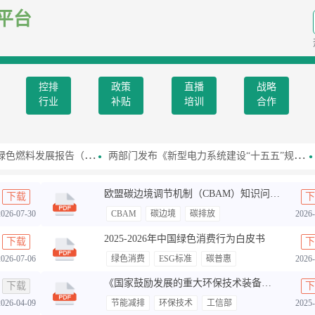
平台
控排
政策
直播
战略
行业
补贴
培训
合作
发展报告（2026）》
两部门发布《新型电力系统建设“十五五”规划》
欧盟碳边境调节机制（CBAM）知识问答（第一期）
下载
下
2026-07-30
CBAM
碳边境
碳排放
2026-
2025-2026年中国绿色消费行为白皮书
下载
下
2026-07-06
绿色消费
ESG标准
碳普惠
2026-
《国家鼓励发展的重大环保技术装备目录(2025 年版)》典型案例
下载
下
2026-04-09
节能减排
环保技术
工信部
2025-