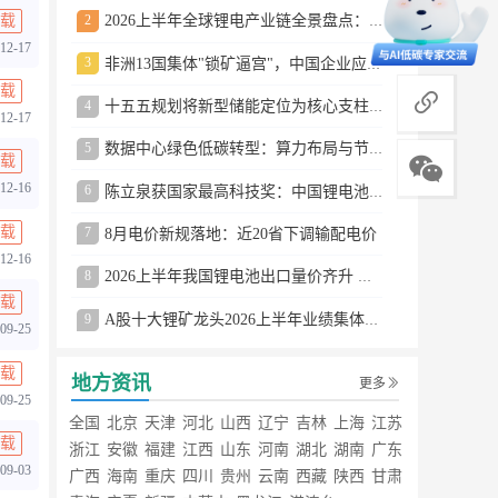
载
2
2026上半年全球锂电产业链全景盘点：储能爆发、整车出口高增、材料供需分化
12-17
3
非洲13国集体"锁矿逼宫"，中国企业应对方案曝光
载
商务合作
4
十五五规划将新型储能定位为核心支柱产业
12-17
5
数据中心绿色低碳转型：算力布局与节能技术突破
载
12-16
6
陈立泉获国家最高科技奖：中国锂电池奠基人
载
7
8月电价新规落地：近20省下调输配电价
12-16
8
2026上半年我国锂电池出口量价齐升 德国成最大市场
载
9
A股十大锂矿龙头2026上半年业绩集体大涨
09-25
载
地方资讯
更多
09-25
全国
北京
天津
河北
山西
辽宁
吉林
上海
江苏
载
浙江
安徽
福建
江西
山东
河南
湖北
湖南
广东
09-03
广西
海南
重庆
四川
贵州
云南
西藏
陕西
甘肃