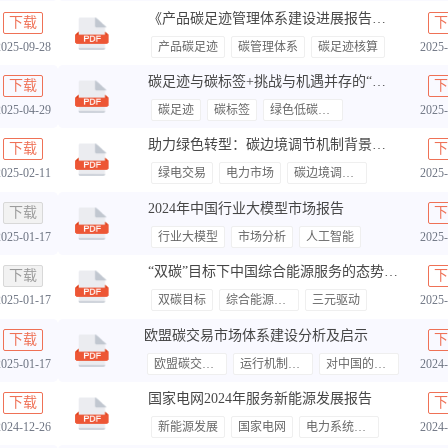
《产品碳足迹管理体系建设进展报告（2025）》
下载
下
2025-09-28
产品碳足迹
碳管理体系
碳足迹核算
2025-
碳足迹与碳标签+挑战与机遇并存的“通行证”
下载
下
2025-04-29
碳足迹
碳标签
绿色低碳转型
2025-
助力绿色转型：碳边境调节机制背景下的中国绿证与欧盟来源担保证书比较研究
下载
下
2025-02-11
绿电交易
电力市场
碳边境调节机制
2025-
2024年中国行业大模型市场报告
下载
下
2025-01-17
行业大模型
市场分析
人工智能
2025-
“双碳”目标下中国综合能源服务的态势辨析与理论架构
下载
下
2025-01-17
双碳目标
综合能源服务
三元驱动
2025-
欧盟碳交易市场体系建设分析及启示
下载
下
2025-01-17
欧盟碳交易市场
运行机制与成效
对中国的启示
2024-
国家电网2024年服务新能源发展报告
下载
下
2024-12-26
新能源发展
国家电网
电力系统建设与服务
2024-