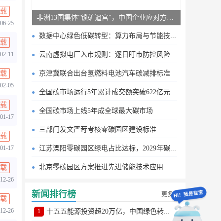
载
非洲13国集体"锁矿逼宫"，中国企业应对方案曝光
06-25
数据中心绿色低碳转型：算力布局与节能技术突破
载
02-11
云南虚拟电厂入市规则：逐日盯市防控风险
京津冀联合出台氢燃料电池汽车碳减排标准
载
02-05
全国碳市场运行5年累计成交额突破622亿元
载
全国碳市场上线5年成全球最大碳市场
01-17
三部门发文严苛考核零碳园区建设标准
载
江苏溧阳零碳园区绿电占比达标，2029年碳排目标明确
01-17
北京零碳园区方案推进先进储能技术应用
载
12-26
新闻排行榜
更多
载
12-26
1
十五五能源投资超20万亿，中国绿色转型提速