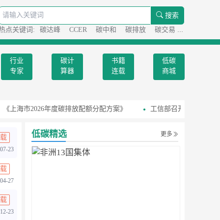
搜索
热点关键词:
碳达峰
CCER
碳中和
碳排放
碳交易
碳足迹
行业
碳计
书籍
低碳
专家
算器
连载
商城
《上海市2026年度碳排放配额分配方案》
工信部召开国家级零碳
低碳精选
更多
载
07-23
载
04-27
载
12-23