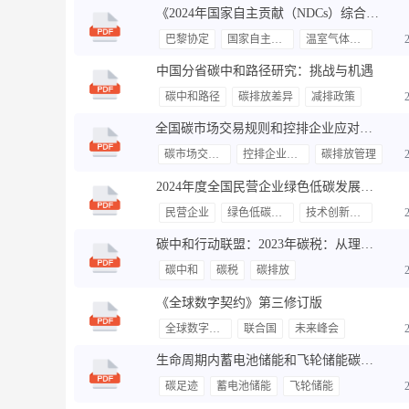
《2024年国家自主贡献（NDCs）综合报告》英文全文
巴黎协定
国家自主贡献
温室气体排放
中国分省碳中和路径研究：挑战与机遇
碳中和路径
碳排放差异
减排政策
全国碳市场交易规则和控排企业应对方法
碳市场交易规则
控排企业应对
碳排放管理
2024年度全国民营企业绿色低碳发展典型案例集汇编
民营企业
绿色低碳发展
技术创新与实践
碳中和行动联盟：2023年碳税：从理论到现实的演进报告-2024-10-双碳.pdf
碳中和
碳税
碳排放
《全球数字契约》第三修订版
全球数字契约
联合国
未来峰会
生命周期内蓄电池储能和飞轮储能碳足迹分析
碳足迹
蓄电池储能
飞轮储能