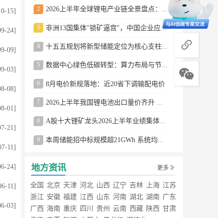
2
2026上半年全球锂电产业链全景盘点：储能爆发、整车出口高增、材料供需分化
10-15]
3
非洲13国集体"锁矿逼宫"，中国企业应对方案曝光
09-24]
商务合作
4
十五五规划将新型储能定位为核心支柱产业
09-09]
5
数据中心绿色低碳转型：算力布局与节能技术突破
09-03]
6
8月电价新规落地：近20省下调输配电价
08-08]
7
2026上半年我国锂电池出口量价齐升 德国成最大市场
08-01]
8
A股十大锂矿龙头2026上半年业绩集体大涨
07-21]
9
本周储能招中标规模超21GWh 系统均价0.79元/Wh
07-11]
地方资讯
06-24]
更多
全国
北京
天津
河北
山西
辽宁
吉林
上海
江苏
06-11]
浙江
安徽
福建
江西
山东
河南
湖北
湖南
广东
06-03]
广西
海南
重庆
四川
贵州
云南
西藏
陕西
甘肃