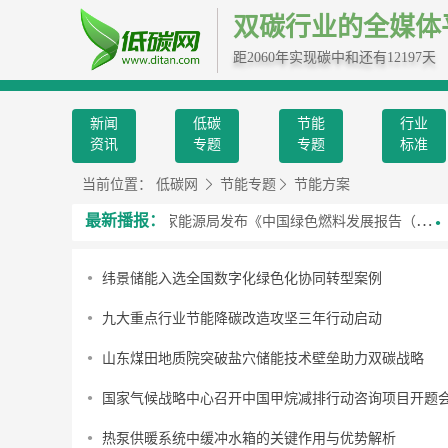
双碳行业的全媒体
距2060年实现碳中和还有12197天
新闻
低碳
节能
行业
资讯
专题
专题
标准
当前位置：
低碳网
节能专题
节能方案
最新播报：
源”，指的是什么？
国家能源局发布《中国绿色燃料发展报告（2026）》
两
纬景储能入选全国数字化绿色化协同转型案例
九大重点行业节能降碳改造攻坚三年行动启动
山东煤田地质院突破盐穴储能技术壁垒助力双碳战略
国家气候战略中心召开中国甲烷减排行动咨询项目开题
热泵供暖系统中缓冲水箱的关键作用与优势解析