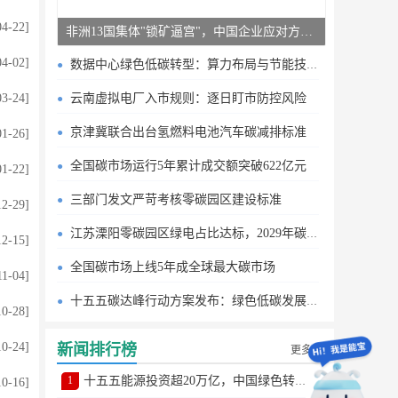
04-22]
非洲13国集体"锁矿逼宫"，中国企业应对方案曝光
04-02]
数据中心绿色低碳转型：算力布局与节能技术突破
03-24]
云南虚拟电厂入市规则：逐日盯市防控风险
京津冀联合出台氢燃料电池汽车碳减排标准
01-26]
全国碳市场运行5年累计成交额突破622亿元
01-22]
三部门发文严苛考核零碳园区建设标准
12-29]
江苏溧阳零碳园区绿电占比达标，2029年碳排目标明确
12-15]
全国碳市场上线5年成全球最大碳市场
11-04]
十五五碳达峰行动方案发布：绿色低碳发展路线图
10-28]
10-24]
新闻排行榜
更多
1
十五五能源投资超20万亿，中国绿色转型提速
10-16]