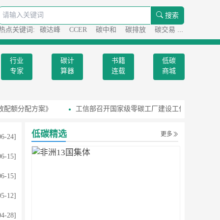
搜索
热点关键词:
碳达峰
CCER
碳中和
碳排放
碳交易
碳足迹
行业
碳计
书籍
低碳
专家
算器
连载
商城
放配额分配方案》
工信部召开国家级零碳工厂建设工作座谈会
低碳精选
更多
06-24]
06-15]
06-15]
05-12]
04-28]