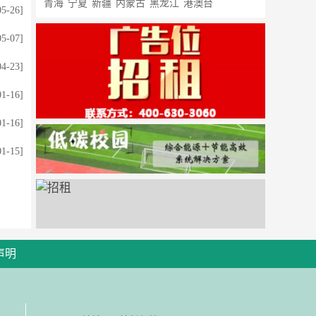
青海
宁夏
新疆
内蒙古
黑龙江
港澳台
05-26]
05-07]
04-23]
01-16]
01-16]
01-15]
声明