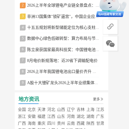
2
2026上半年全球锂电产业链全景盘点：储能爆发、整车出口高增、材料供需分化
3
非洲13国集体"锁矿逼宫"，中国企业应对方案曝光
商务合作
4
十五五规划将新型储能定位为核心支柱产业
5
数据中心绿色低碳转型：算力布局与节能技术突破
6
陈立泉获国家最高科技奖：中国锂电池奠基人
7
8月电价新规落地：近20省下调输配电价
8
2026上半年我国锂电池出口量价齐升 德国成最大市场
9
A股十大锂矿龙头2026上半年业绩集体大涨
地方资讯
更多
全国
北京
天津
河北
山西
辽宁
吉林
上海
江苏
浙江
安徽
福建
江西
山东
河南
湖北
湖南
广东
广西
海南
重庆
四川
贵州
云南
西藏
陕西
甘肃