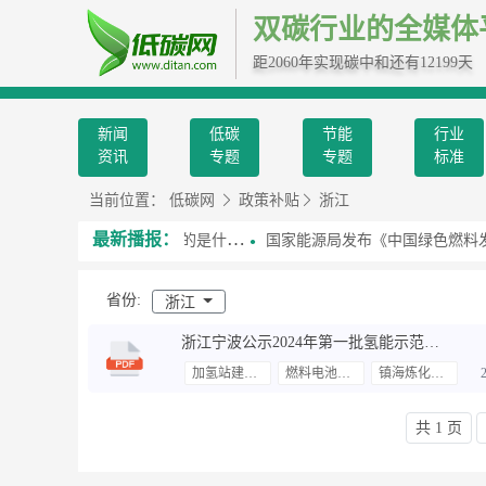
双碳行业的全媒体
距2060年实现碳中和还有12199天
新闻
低碳
节能
行业
资讯
专题
专题
标准
当前位置：
低碳网
政策补贴
浙江
最新播报：
记提到的“第五能源”，指的是什么？
国家能源局发布《中国绿色燃料发展报告（2
省份:
浙江
浙江宁波公示2024年第一批氢能示范应用补贴情况
加氢站建设补贴
燃料电池汽车
镇海炼化加氢示范站
共 1 页