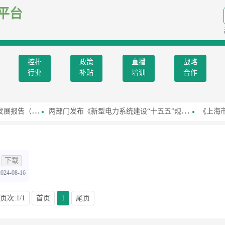
平台
控排
政策
直播
战略
行业
补贴
培训
合作
026）》
两部门发布《新型电力系统建设“十五五”规划》
《上海市2
下载
2024-08-16
页次:1/1
首页
1
尾页