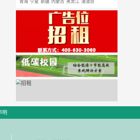
青海
宁夏
新疆
内蒙古
黑龙江
港澳台
声明