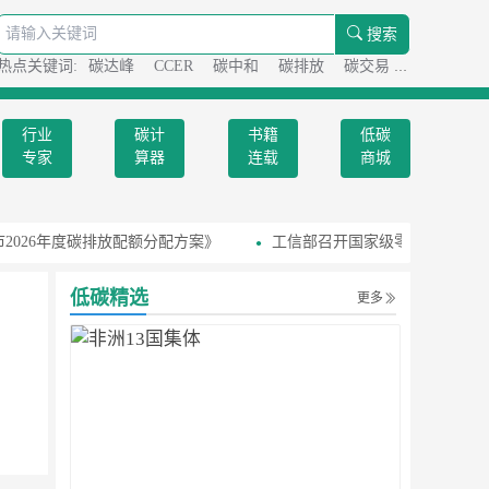
搜索
热点关键词:
碳达峰
CCER
碳中和
碳排放
碳交易
碳足迹
行业
碳计
书籍
低碳
专家
算器
连载
商城
026年度碳排放配额分配方案》
工信部召开国家级零碳工厂建设
低碳精选
更多