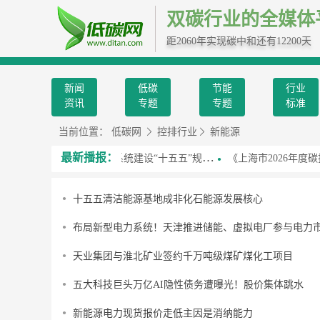
双碳行业的全媒体
距2060年实现碳中和还有12200天
新闻
低碳
节能
行业
资讯
专题
专题
标准
当前位置：
低碳网
控排行业
新能源
最新播报：
两部门发布《新型电力系统建设“十五五”规划》
《上海市2026年度碳
十五五清洁能源基地成非化石能源发展核心
布局新型电力系统！天津推进储能、虚拟电厂参与电力
天业集团与淮北矿业签约千万吨级煤矿煤化工项目
五大科技巨头万亿AI隐性债务遭曝光！股价集体跳水
新能源电力现货报价走低主因是消纳能力