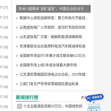
07-27]
非洲13国集体"锁矿逼宫"，中国企业应对方案曝光
07-27]
数据中心绿色低碳转型：算力布局与节能技术突破
07-24]
云南虚拟电厂入市规则：逐日盯市防控风险
山东虚拟电厂方案：破解新能源调峰困局
07-24]
京津冀联合出台氢燃料电池汽车碳减排标准
07-24]
全国碳市场运行5年累计成交额突破622亿元
07-24]
全国碳市场上线5年成全球最大碳市场
07-24]
江苏溧阳零碳园区绿电占比达标，2029年碳排目标明确
07-24]
三部门发文严苛考核零碳园区建设标准
07-24]
07-24]
新闻排行榜
更多
10
十五五能源投资超20万亿，中国绿色转型提速
07-24]