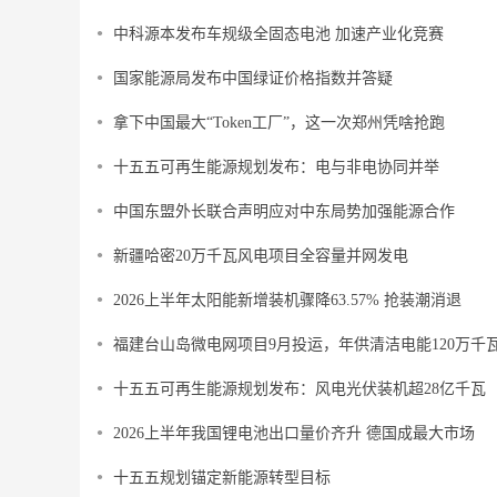
中科源本发布车规级全固态电池 加速产业化竞赛
国家能源局发布中国绿证价格指数并答疑
拿下中国最大“Token工厂”，这一次郑州凭啥抢跑
十五五可再生能源规划发布：电与非电协同并举
中国东盟外长联合声明应对中东局势加强能源合作
新疆哈密20万千瓦风电项目全容量并网发电
2026上半年太阳能新增装机骤降63.57% 抢装潮消退
福建台山岛微电网项目9月投运，年供清洁电能120万千
十五五可再生能源规划发布：风电光伏装机超28亿千瓦
2026上半年我国锂电池出口量价齐升 德国成最大市场
十五五规划锚定新能源转型目标