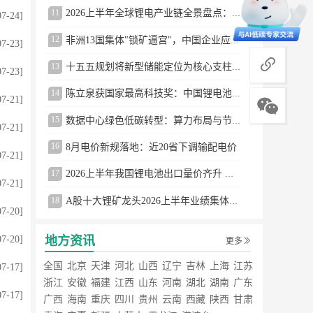
11
2026上半年全球锂电产业链全景盘点：储能爆发、整车出口高增、材料供需分化
07-24]
12
非洲13国集体"锁矿逼宫"，中国企业应对方案曝光
07-23]
商务合作
13
十五五规划将新型储能定位为核心支柱产业
07-23]
14
陈立泉获国家最高科技奖：中国锂电池奠基人
07-21]
15
数据中心绿色低碳转型：算力布局与节能技术突破
07-21]
16
8月电价新规落地：近20省下调输配电价
07-21]
17
2026上半年我国锂电池出口量价齐升 德国成最大市场
07-21]
18
A股十大锂矿龙头2026上半年业绩集体大涨
07-20]
地方资讯
07-20]
更多
全国
北京
天津
河北
山西
辽宁
吉林
上海
江苏
07-17]
浙江
安徽
福建
江西
山东
河南
湖北
湖南
广东
07-17]
广西
海南
重庆
四川
贵州
云南
西藏
陕西
甘肃