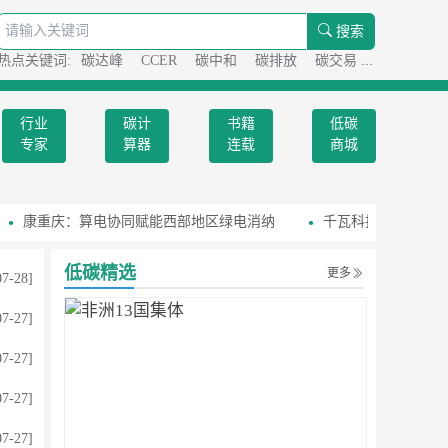
搜索
热点关键词:
碳达峰
CCER
碳中和
碳排放
碳交易
碳足迹
行业
碳计
书籍
低碳
专家
算器
连载
商城
康重庆：算电协同赋能西部地区绿电消纳
千瓦科技：带薪打球算不
低碳精选
更多
07-28]
07-27]
07-27]
07-27]
07-27]